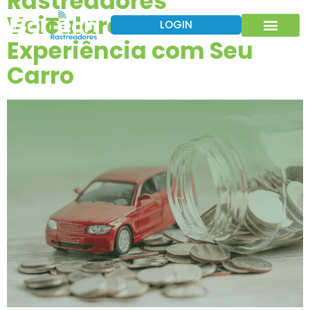
Rastreadores
Veiculares: Melhore a
LOGIN
Experiência com Seu
Rastreador Veicular para Frotas
Carro