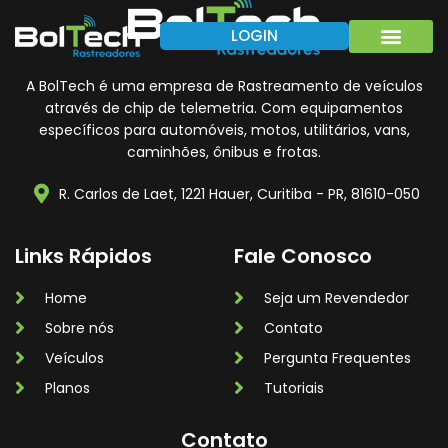
LOGIN
Rastreador Veicular para Frotas
A BolTech é uma empresa de Rastreamento de veículos
através de chip de telemetria. Com equipamentos
específicos para automóveis, motos, utilitários, vans,
caminhões, ônibus e frotas.
R. Carlos de Laet, 1221 Hauer, Curitiba - PR, 81610-050
Links Rápidos
Fale Conosco
Home
Seja um Revendedor
Sobre nós
Contato
Veículos
Pergunta Frequentes
Planos
Tutoriais
Contato